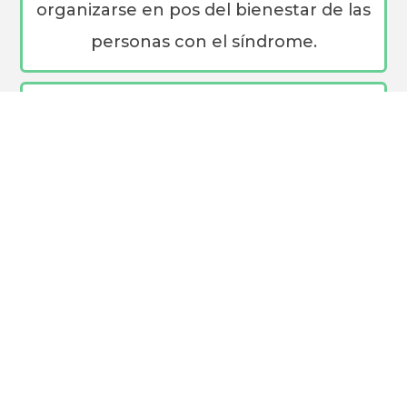
organizarse en pos del bienestar de las
personas con el síndrome.
Leer más sobre la Asociación
Actividades
El
Síndrome de Asperger
es una
condición del neurodesarrollo, una
variación del desarrollo que acompaña
a las personas durante toda la vida.
Influye en la forma en que éstas dan